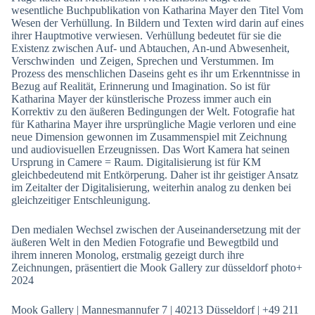
wesentliche Buchpublikation von Katharina Mayer den Titel Vom
Wesen der Verhüllung. In Bildern und Texten wird darin auf eines
ihrer Hauptmotive verwiesen. Verhüllung bedeutet für sie die
Existenz zwischen Auf- und Abtauchen, An-und Abwesenheit,
Verschwinden und Zeigen, Sprechen und Verstummen. Im
Prozess des menschlichen Daseins geht es ihr um Erkenntnisse in
Bezug auf Realität, Erinnerung und Imagination. So ist für
Katharina Mayer der künstlerische Prozess immer auch ein
Korrektiv zu den äußeren Bedingungen der Welt. Fotografie hat
für Katharina Mayer ihre ursprüngliche Magie verloren und eine
neue Dimension gewonnen im Zusammenspiel mit Zeichnung
und audiovisuellen Erzeugnissen. Das Wort Kamera hat seinen
Ursprung in Camere = Raum. Digitalisierung ist für KM
gleichbedeutend mit Entkörperung. Daher ist ihr geistiger Ansatz
im Zeitalter der Digitalisierung, weiterhin analog zu denken bei
gleichzeitiger Entschleunigung.
Den medialen Wechsel zwischen der Auseinandersetzung mit der
äußeren Welt in den Medien Fotografie und Bewegtbild und
ihrem inneren Monolog, erstmalig gezeigt durch ihre
Zeichnungen, präsentiert die Mook Gallery zur düsseldorf photo+
2024
Mook Gallery | Mannesmannufer 7 | 40213 Düsseldorf | +49 211