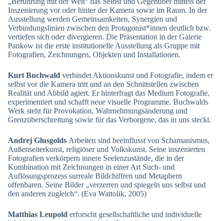
„Berührung mit der Welt“ das Selbst und Gegenüber mittels der
Inszenierung vor oder hinter der Kamera sowie im Raum. In der
Ausstellung werden Gemeinsamkeiten, Synergien und
Verbindungslinien zwischen den Protagonist*innen deutlich bzw.
vertiefen sich oder divergieren. Die Präsentation in der Galerie
Pankow ist die erste institutionelle Ausstellung als Gruppe mit
Fotografien, Zeichnungen, Objekten und Installationen.
Kurt Buchwald
verbindet Aktionskunst und Fotografie, indem er
selbst vor die Kamera tritt und an den Schnittstellen zwischen
Realität und Abbild agiert. Er hinterfragt das Medium Fotografie,
experimentiert und schafft neue visuelle Programme. Buchwalds
Werk steht für Provokation, Wahrnehmungsänderung und
Grenzüberschreitung sowie für das Verborgene, das in uns steckt.
Andrej Glusgolds
Arbeiten sind beeinflusst von Schamanismus,
Außenseiterkunst, religiöser und Volkskunst. Seine inszenierten
Fotografien verkörpern innere Seelenzustände, die in der
Kombination mit Zeichnungen in einer Art Such- und
Auflösungsprozess surreale Bildchiffren und Metaphern
offenbaren. Seine Bilder „verzerren und spiegeln uns selbst und
den anderen zugleich“. (Eva Wattolik, 2005)
Matthias Leupold
erforscht gesellschaftliche und individuelle