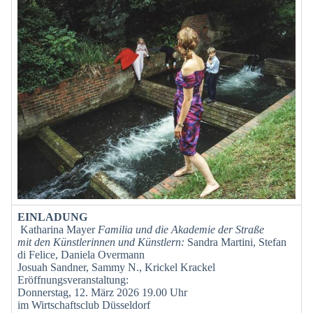
EINLADUNG
Katharina Mayer
Familia
und die Akademie der Straße
mit den Künstlerinnen und Künstlern:
Sandra Martini, Stefan
di Felice, Daniela Overmann
Josuah Sandner, Sammy N., Krickel Krackel
Eröffnungsveranstaltung:
Donnerstag, 12. März 2026 19.00 Uhr
im Wirtschaftsclub Düsseldorf